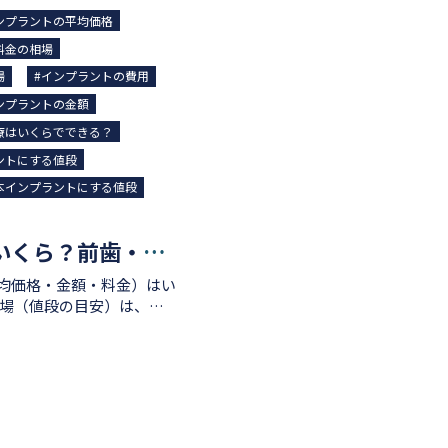
ンプラントの平均価格
料金の相場
によってインプラントの費
プション費
場
#インプラントの費用
インプラント治療（静脈内
ンプラントの金額
される場合や、骨が不足し
療はいくらでできる？
合は別途費用がかかること
ントにする値段
万円～35万円前後となり
本インプラントにする値段
分のインプラ
ント治療にかかる費用総額
望される治療オプション等
歯のインプラントの値段はいくら？前歯・奥歯一本あたりの費用相場や費用負担を抑える方法についても解説
クリニックでは事前のお見
にインプラント相談にてお
均価格・金額・料金）はい
で前歯2
前歯2
が目安となります。 インプラ
お口の状態や治療本数、ご
したほうがメリットが大き
異なります。 当院では事
はお気軽にインプラント相
いるケース 隣同士並んで
トの費用
同時にインプラント治療を