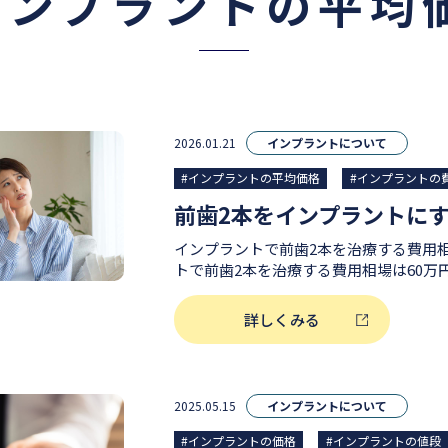
インプラントの平均
2026.01.21
インプラントについて
#インプラントの平均価格
#インプラントの
インプラントで前歯2本を治療する費用相場はい
トで前歯2本を治療する費用相場は60万円〜10
あたり30万円〜50万円程度が目安とな
性（見た目）に大きく影響する部位とい
詳しくみる
部分となる上部構造（被せ物／差し歯／
どの部位と比べてやや高くなる傾向があります。 イ
前歯2本を治療する費用の主な内訳 基本的に初診料や検査はインプ
ラントが何本でも変わりませんが、イン
2025.05.15
インプラントについて
造（最終の被せ物）は本数によって費用がかか
断料 1.5万円～6万円 インプラントの埋入手術費用（インプラント2
#インプラントの価格
#インプラントの値段