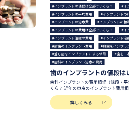
本分の値段） 20万円～120万円 上部構造の費用（インプラント2本
#インプラントの値段は全部でいくら？
#イ
分の値段） 10万円～40万円 また、使用するインプラントのメーカ
#インプラントの平均費用
#インプラントの
ーや、医院の設備、歯科医師の経験など
用（値段）は大きく変動することがあります。 別途オ
#インプラントの治療費
#インプラントの相
用がかかることも そのほか、睡眠無痛
#インプラントの費用は全部でいくら？
#イ
鎮静法）といった治療オプションを選択
#インプラント治療の費用
#インプラント治
ている方への骨造成手術が必要となる場
もあります。 静脈内鎮静法の費用相場は5万円前後。 インプラント
#前歯のインプラント費用
#奥歯をインプラ
の骨造成手術の費用相場は1部位あたり3
#差し歯をインプラントにする値段
#歯を一
ます（症状や治療内容により開きがあります）。 自
#歯科のインプラント治療の費用
ント費用総額が知りたい方へ インプラ
は、患者様のお口の状態や治療本数、希
によっても異なります。 千賀デンタル
積もり等も可能ですので、まずはお気軽
歯科インプラントの費用相場（値段・平
尋ねください。 費用相場について詳しく見る インプラント
くら？ 近年の東京のインプラント費用相場（値段の目安）は、一
本を同時治療できるケース・できないケース インプラントは
本あたり300,000円〜500,000円前後
本を同時に治療することが可能です。 患者様によっては1本ずつ
ント治療にかかる費用総額は、患者様の
詳しくみる
別々に治療するよりも、2本同時に治療
希望される治療オプション等によっても
いことも少なくありません。 インプラント2本同時治療が適してい
前のお見積もり等も可能ですので、まず
るケース（適応症） 失った歯が隣接して
談にてお尋ねください。 お近くの医院を探す インプラン
いる2本の歯を同時に失った場合、2本
（値段）は前歯と奥歯で違う？ インプラント治療の費用（値段）