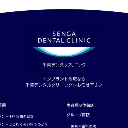
することで噛み合わせや見た目のバラン
は、基本的には前歯と奥歯では大きな違
特に前歯のインプラント治療は見た目の
し、前歯は口元の審美性（見た目）に大
め、2本まとめて治療を行うことが推奨されます。 
ともあり、最終的に歯の部分となる上部
ランスまで重視しているケース 歯を2本
ラウン）の値段が奥歯などの部位と比べ
ときの力が偏り、顎関節症を引き起こす
ます。 インプラントの構造について 月々のインプラント費用負担
頭痛など全身の不調にもつながる可能性がありま
を抑える方法について 月々4,300円〜からのデンタルローン／分割
トを2本同時に行うことで、見た目だけ
払いにも対応 当院のインプラント治療
スも早期に整え、お身体への負担を抑えるこ
を利用することで120回払いが可能です。
プラント2本同時治療ができない・適して
いできるため、高額な治療でも無理なく
いと治療が難しくなる場合がある イン
患者様の経済的な負担を軽減し、安心し
れを支える顎の骨の量や質が非常に重要です。 歯が抜
よう、千賀デンタルクリニックでは柔軟
長く放置していた場合や、歯周病が進行
います。 安心の10年保証制度 また、当院のインプラント治療後は
ていき、顎の骨にインプラントを埋め込
「自信の最長10年保証」をお約束してお
インプラント治療なら
インプラントが不適応となるケース例 
期健診を全て受けていただいている方を
千賀デンタルクリニックへお任せ下さい
るケースとして、顎の骨の厚みが薄い方
ります。インプラント部分に不具合が発
方、また、骨粗しょう症の方は治療が受
当院にて保証割合で再治療いたします。 治療後においても長期に
す。 骨が足りない・薄い方へのインプラント治療法 当院ではイン
わたって快適に過ごしていただけるよう
プラント専門医と連携のうえ、足りない
わせた予防メンテナンスやアフターケア
質問
患者様の体験談
植・骨再生治療）を併用したインプラン
インプラント専門ドクターと歯科衛生士
ます。 骨造成には高度な設備や技術が必要であるため、一般の歯
グループ医院
りに合わせて親身にサポートをしてまいります。 お
ラント
手術時間の目安
科医院では対応できない場合があります。 また、骨造成を伴
探す インプラントの値段（費用）：複数〜全部を安く治療する方
ラントは
どれくらい持つのか？
東京の歯科医院
ンプラント治療は通常のインプラント治
法について インプラント2本で奥歯3本をブリッジにする方法・費