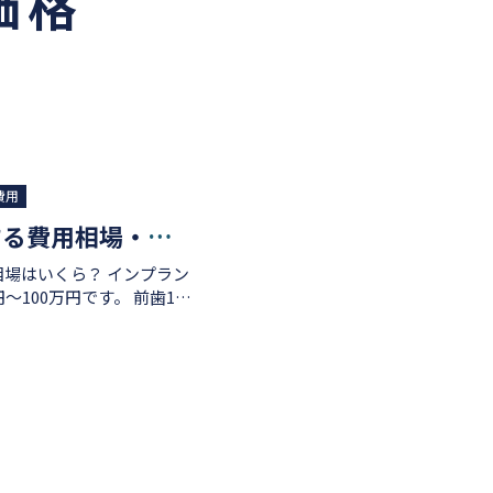
価格
費用
前歯2本をインプラントにする費用相場・適応ケース・治療の流れについて解説
くら？ インプラン
0万円です。 前歯1本
ります。 前歯は口元の審美
うこともあり、最終の歯の
クラウン）の値段が奥歯な
ンプラントで
プラント手術費用や上部構
ります。 検査・診