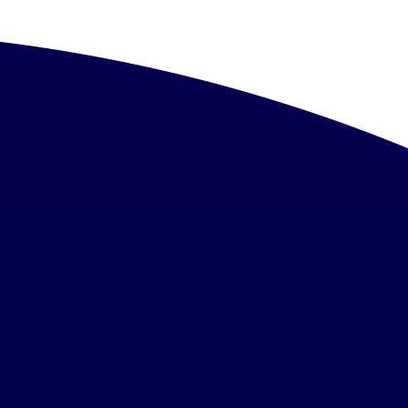
スを取りやすくなります。
いはありません。 ただ
印象に大きく影響するた
きく影響する部位というこ
噛み合わせのバ
構造（被せ物／差し歯／ク
同時に失ってしまうと噛む
てやや高くなる傾向があり
原因となったり、肩こりや
す。 インプラン
でなく噛み合わせのバラン
の費用は、デンタルローン
とができます。 イン
月々4,300円〜から分割払
いないケース 骨量が少な
お支払いいただけます。
プラントの安定性には、そ
て治療を受けていただける
けた状態を
な支払いプランを提供して
すると顎の骨は次第に痩せ
むのは難しくなります。
ります。 6ヶ月に1度の定
インプラントが不適応とな
対象に保証期間を設けてお
や、骨が痩せてしまった
生した場合、条件に従って
けられないことがありま
、一人ひとりの患者様に合
骨をつくる骨造成（骨移
にも力を入れています。
ト治療も適切に対応してい
が連携し、患者様一人ひと
近くの医院を
うイ
療に比べ、より術後の丁寧