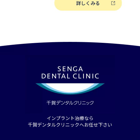
すすめなのが、インプラントの「デンタ
詳しくみる
医院で治療を受けられることです。 この記事では、インプラント
治療の費用負担がご心配な方のために、
などを活用した支払いについてご紹介いたします。
治療とは？ 歯科インプラントのローン払い（デンタルローン）と
は？ デンタルローンとは、歯科治療専門のローンのことです。デ
ンタルローンを活用することで、患者様
回数を調整し、インプラント治療の月々
とができます。 デンタルローンが選ばれる理由 「低金利」で済む
のが特徴 分割払いというと、クレジットカード、個人向けカード
ローンなどを利用する方法も挙げられま
タルローンは同じ回数の分割払いでも、
が大きな特徴です。自身の都合に合わせ
ともできます。ただし、デンタルローン
医院によって異なりますので、事前に確
す。 お支払い方法について 月々4,300円〜のインプラント治療も可
能千賀デンタルのインプラント費用・デン
京・埼玉・神奈川・大阪・名古屋にグル
インプラント治療なら
千賀デンタルクリニックのインプラント
千賀デンタルクリニックへお任せ下さい
ト治療費用にデンタルローンを利用して
最大120回（10年）払いでお支払い可
ポスデンタルクレジット）。患者様にと