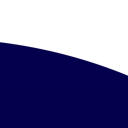
ルローン」に対応した歯科
デンタルローンや分割払い
 インプラント
のご都合に合わせて支払い
の費用負担を低く抑えるこ
すが、それらに比べてデン
より低金利で利用できるの
て支払い回数を調整するこ
に対応しているかどうかは
認しておくことが安心で
タルローンについて 東
ープ医院を展開する歯医者
専門外来では、インプラン
いただくことも可能です。
能なプランもございます（エ
って無理のない、最適なお