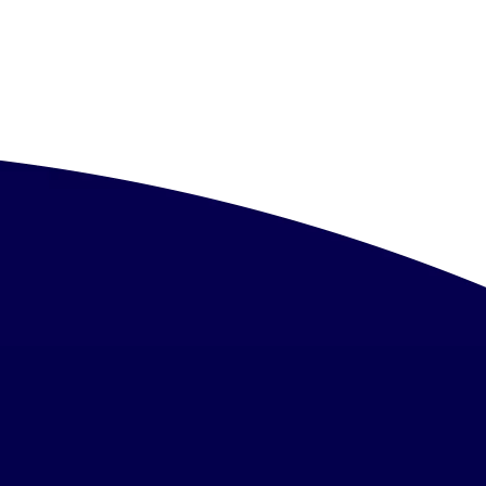
、日々さまざまなインプラ
他医院では「インプラント
の方や、セカンドオピニオ
いるの
いかわからない。」そんな
気軽にご相談ください。失
、実績あるドクターに相談
めイ
・神奈
する歯医者 千賀デンタル
ITIフェローの藤森先生
スペシャリストや世界的大
社が認定したインプラント
を結び、安心安全なインプ
か国以上から2万人を超えるメンバ