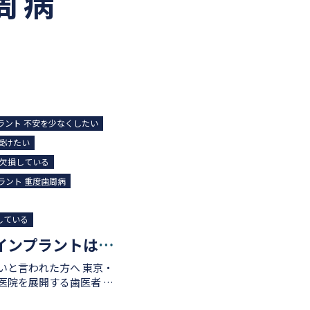
周病
ラント 不安を少なくしたい
受けたい
が欠損している
ラント 重度歯周病
している
インプラントを断られた・インプラントはできないと言われた方へ。諦める前に。
言われた方へ 東京・
医院を展開する歯医者 千
門外来には、インプラント