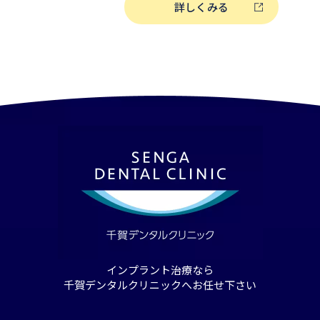
治療の専門ドクターが多数在籍しており
詳しくみる
ントに関するご相談を頂いております。
を断られた」という難しい症例でお困り
ンのご相談にも随時対応しております。 こんなお悩みありません
か？ 他院でインプラントを断られた ︎重度歯周病と診断された 「骨
が不足」しインプラントできないと言われた 歯が欠損して
を治したい なるべく早く治療したい 痛みや不安の少ないインプラ
ント治療を受けたい 費用面の相談にも親身に乗ってくれる医院が
いい 実力のある専門ドクターの治療を受けたい 等 インプラント
治療をしたいけど「どこに相談すれば良
方も千賀デンタルクリニックへどうぞお
敗できないインプラント治療だからこそ
することを強くおすすめいたします。 医療法人誓栄会 千賀デンタ
ルクリニック インプラント担当医について ITIフェローをはじ
ンプラントの専門家が治療を提供しています 東京・埼玉
川・大阪・名古屋にグループ医院を展開
クリニックのインプラント専門外来では、
をはじめとして、ITI公認インプラント
インプラント治療なら
手インプラントメーカーのストローマン
千賀デンタルクリニックへお任せ下さい
治療のスペシャリストとパートナー契約
ラント治療を実現しています。 International Team for
Implantology (ITI)は、世界100