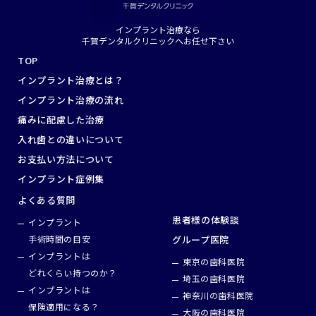
は、歯を失った箇所に人工歯根（チタン製の歯の根っこ＝インプ
ラント体）を埋入する治療法です。 そのため、安全な治療を行う
インプラント治療なら
のに顎の骨が丈夫であること、成長が完了していることなどが重
千賀デンタルクリニックへお任せ下さい
視されます。 また、どの年齢の方にも言えることですが、インプ
TOP
ラント治療は外科手術を伴うことから「手術をする上で問題がな
いと判断される健康状態である」ことが必要です。 インプラント
インプラント治療とは？
治療の平均年齢は何歳くらい？ 厚生労働省による「令和4年 歯科
インプラント治療の流れ
疾患実態調査」の報告では、インプラント手術を受けている人の
痛みに配慮した治療
平均年齢としては50代以上が多いとされますが、20代〜40代で
インプラント治療を受けた人もいます。 また、30代・40代に比
入れ歯との違いについて
べて20代の方が割合が多かったという報告もあります。 若い人
お支払い方法について
がインプラントを選ぶ理由とは？ 失った歯を補う治療法として
主に、入れ歯、ブリッジ、インプラント治療があります。 どのよ
インプラント症例集
うな治療法にもメリットとデメリットがあるわけですが、インプ
よくある質問
ラント治療が若い年齢の方に選択される主な理由として、以下の
ポイントが考えられます。 Point１）自然で美しい見た目への改
患者様の体験談
インプラント
善 虫歯や歯周病、事故による怪我など様々な理由で失った歯を
手術時間の目安
グループ医院
補う方法としてインプラントがあります。 入れ歯やブリッジと比
べ、インプラントはより自然な見た目に仕上げることができるた
インプラントは
東京の歯科医院
め、印象を大切にされる方にとって大きなメリットになります。
どれくらい持つのか？
埼玉の歯科医院
Point2）通院回数を少なく歯の問題を解消 忙しい方は頻繁に何
インプラントは
度も歯科医院に通院するのが難しく、なるべく通院回数を少な
神奈川の歯科医院
保険適用になる？
く・短期間のうちに治療を終わらせたいという理由から、インプ
大阪の歯科医院