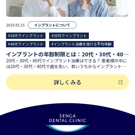
2025.05.15
インプラントについて
#20代でインプラント
#30代でインプラント
#40代でインプラント
#インプラント治療を受ける平均年齢
インプラントの年齢制限とは：20代・30代・40代のインプラント治療費用やリスクについて解説
20代・30代・40代でインプラント治療はできる？ 患者様の中に
は20代・30代・40代で歯を失い、若いうちからインプラントに
なることに不安を抱えている方もおられるかと思います。 今回
は、20代・30代・40代でのインプラント治療はそもそも可能な
詳しくみる
のか、その際かかる費用やリスクについて解説いたします。 イン
プラント治療は何歳から何歳まで可能？（インプラントの年齢制
限） インプラント治療は何歳から？ 歯科のインプラント治療
は、一般的にあごの骨の成長が完了する18歳以上から適用が可能
です。 成長には個人差があるため、20歳前後が目安と言えるで
しょう。 （適用の可否についても、事前の検査にてお伝えできま
すのでお気軽に当院へご相談ください） インプラント治療は何
歳まで？ 歯科のインプラント治療に年齢制限として上限はな
く、70歳以上の高齢者の方もインプラント治療を受けることが可
能です。 インプラント治療の適応条件 歯科のインプラント治療