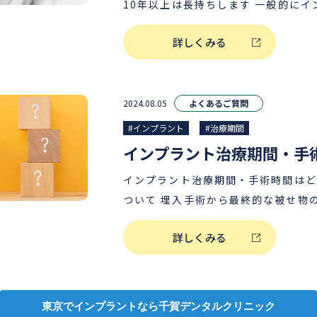
10年以上は長持ちします 一般的にイ
浦和医院 開院 所属学会 日本口腔外科学会認定医 日本口腔外
認定医 日本口腔外科学会総会 演題発
上持つとされています。 治療後10
科学会総会 演題発表 ストローマン
ントセミナー開催 顎口腔機能再建イ
詳しくみる
人が全体の90％といいますから、他
顎口腔機能再建インプラント学会 国
インプラント学会 会員 ICLSプロバ
と言えます。 メンテナンスでは、患
会員 ICLSプロバイダー 歯髄バンク
ストローマンインプラント公認インス
状況を歯科医師がチェックし、天然歯
プラント公認インストラクター スト
ンインプラントウェビナー講師
ことで、インプラントを長持ちさせる
2024.08.05
よくあるご質問
ェビナー講師
す。 記事の筆者情報 千賀 誓人 医療法人誓栄会 理事長 経 歴
#インプラント
#治療期間
日本歯科大学 生命歯学部 卒業 三井
外科 入職 西新井医院 開院 医療法人
インプラント治療期間・手術時間はどのくらい
医院 開院 分倍河原医院 開院 巣鴨医院
ついて 埋入手術から最終的な被せ物の装着までは３ヶ月～６
所属学会 日本口腔外科学会認定医 日本口腔外科学会総会 演題
ヶ月程度になります。 ※症例によって治療期間は個人差があ
発表 ストローマンインプラントセミ
詳しくみる
ります。実際の治療期間については、
インプラント学会 国際口腔インプラント
を行ったうえで、担当医とご相談にな
バイダー 歯髄バンク認定医 ストロ
などの各種検査・インプラント診断・
ンストラクター ストローマンインプ
お気軽にお問い合わせください。 手術時間について 1本のイ
東京でインプラントなら千賀デンタルクリニック