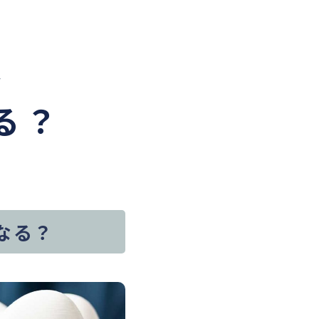
は
る？
なる？