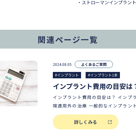
ストローマンインプラン
関連ページ一覧
2024.08.05
よくあるご質問
#インプラント
#インプラント1本
インプラント費用の目安は
インプラント費用の目安は？ インプラント治療は基本的に保
険適用外の治療 一般的なインプラント治療の場合は１本あた
り月々￥10,000程度のご負担で対応可能
詳しくみる
のお口の状態によっては治療内容が異
療費用については、レントゲン撮影等