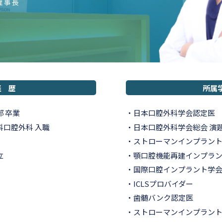
理事長
経 歴
所属
 卒業
日本口腔外科学会
認定医
科口腔外科 入職
日本口腔外科学会総会 演
ストローマンインプラン
立
顎口腔機能再建インプラ
国際口腔インプラント学会
ICLSプロバイダー
歯髄バンク認定医
ストローマンインプラン