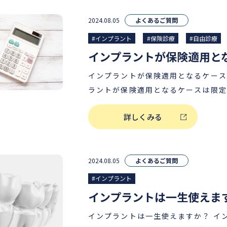
担当医とご相談になります。レントゲ
インプラント診断・見積書作製は無料
2024.08.05
よくあるご質問
わせください。（＊＊） ＊総額５５万円程度 デンタルロー
#インプラント
#保険診療
#自由診療
ン60回（5年）払いの場合 ＊＊クリーニングや虫歯治療など
のインプラント治療以外の治療を行う
インプラントが保険適用となるケースはあ
ールに従いレントゲン撮影料などを頂
ラントが保険適用となるケースは限定的です 保険
デンタルローンについて 当院では最大120回（10年）払いで
る症例は、顎の骨の1/3以上が連続
お支払い可能なプランもございます（
詳しくみる
腫瘍や事故の外傷によるものや、生ま
ット）。患者様にとって無理のない、
のなどです。 一方、「差し歯で対応していたが、機能しなく
をご案内させていただきますので、詳
なり抜歯が必要になった」といったケ
くださいませ。 医療費控除について インプラント治療は医療
行により抜歯が必要になった」という
2024.08.05
よくあるご質問
費控除の対象となります。 詳しくみる 記事の筆者情報 千賀
象外となります。 記事の筆者情報 千賀 誓人 医療法人誓栄会
誓人 医療法人誓栄会 理事長 経 歴 日本歯科大学 生命歯学部
#インプラント
理事長 経 歴 日本歯科大学 生命歯学部 卒業 三井記念病院 歯
卒業 三井記念病院 歯科・歯科口腔外科
インプラントは一生使えま
科・歯科口腔外科 入職 西新井医院 
医療法人社団誓栄会 設立 相模大野医院
インプラントは一生使えますか？ インプラントは、一般的に
設立 相模大野医院 開院 分倍河原医院 
院 巣鴨医院 開院 南浦和医院 開院 所属学会 日本口腔外科学会