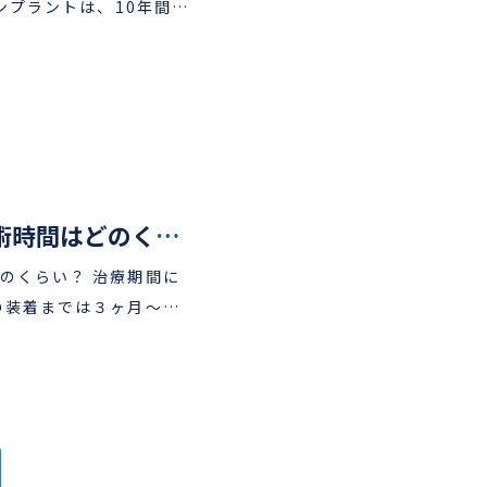
ンプラントは、10年間以
表 ストローマンインプラ
年を超えて使用できている
インプラントセミナー開催
ンプラント学会 国際口腔
の義歯よりも長持ちする
際口腔インプラント学会
イダー 歯髄バンク認定医
者様によるホームケアの
認定医 ストローマンイン
トラクター ストローマ
もしっかりとケアする
ローマンインプラントウ
ことにつなげていきま
記念病院 歯科・歯科口腔
インプラント治療期間・手術時間はどのくらい？
社団誓栄会 設立 相模大野
？ 治療期間に
 開院 南浦和医院 開院
ナー開催 顎口腔機能再建
レントゲン撮影等の検査
学会 会員 ICLSプロ
ります。レントゲン撮影
ーマンインプラント公認イ
見積書作製は無料です。
ラントウェビナー講師