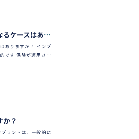
ン撮影などの各種検査・
です。お気軽にお問い合
インプラントが保険適用となるケースはありますか？
場合は、保険診療のル
りますか？ インプ
戴する場合があります。
が適用され
して失われた場合、例えば
エポスデンタルクレジ
れつきの疾患によるも
最適なお支払いプラン
しくはスタッフにご相談
ースや、「歯周病の進
場合は、保険の適用対
 入職 西新井医院 開院
すか？
開院 医療法人社団誓栄会
 開院 分倍河原医院 開
開院 巣鴨医院 開院 南