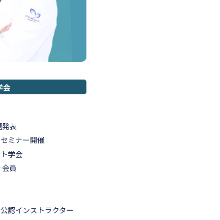
学会
題発表
トセミナー開催
ント学会
 会員
ト公認インストラクター