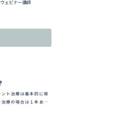
トウェビナー講師
？
です。（＊） 患者様
なりますので、実際の治
の検査を行ったうえで、