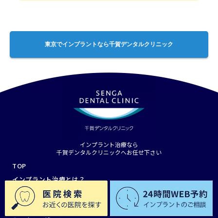
ンプラント以外の奥歯の治療法についても解説いたしま
和感の少ない快適なつけ心地が期待できます。 メリット
鎮静法）といった治療オプションを選択される場合や、
は、原則として保険が適用されない治療（自由診療・自
います。 オールオン4の費用相場はいくら？ ３）インプ
す。 奥歯2本をインプラント治療する費用の相場と内訳
４）顎の骨が痩せにくい 咬んだときの刺激がインプラン
骨が不足している方への骨造成手術が必要となる場合は
費治療）となりますので、保険適用の入れ歯やブリッジ
ラントオーバーデンチャーの場合 インプラントオーバー
インプラントで奥歯2本を治療する費用相場は60万円〜
トから骨にしっかりと伝わるので、骨吸収（顎の骨が減
別途費用がかかることもあります。 静脈内鎮静法の費用
などの治療と比べると費用負担が大きくなります。 ただ
デンチャーの費用相場 ・80万円～200万円程度 ※片顎
100万円程度です。奥歯1本あたり30万円〜50万円程度
東京でインプラントなら千賀デンタルクリニック
っていく現象）を抑える効果が期待できます。入れ歯や
相場は5万円前後。インプラントの骨造成手術の費用相
し、インプラント治療は基本的に医療費控除の対象とな
あたりの費用相場（上顎または下顎全部の場合） インプ
が目安となります。 奥歯2本をインプラント治療する費
ブリッジに比べて顎の骨が痩せにくくなり、顎周りの
場は1部位あたり3万円～35万円前後となります（症状
るため、手続きを行うことで医療費の一部が還付され、
ラントオーバーデンチャーとは、取り外し可能な入れ歯
用の主な内訳 基本的に初診料や検査はインプラントが何
若々しいイメージを保ちやすくなることも期待できま
や治療内容により開きがあります）。 治療後のメンテナ
費用負担を軽減できる場合があります。 また、初期費用
をインプラントで固定する治療法のことです。「インプ
本でも変わりませんが、インプラント手術費用や上部構
す。 全部の歯をインプラントにするデメリット・リスク
ンス費用の相場 治療後はインプラント周囲炎などのトラ
の負担や月々の支払い負担を少しでも抑えたい方は、デ
ラント義歯」と呼ばれることもあります。 歯を失った箇
造（最終の被せ物）は本数によって費用がかかります。
インプラント治療で考えられるデメリットやリスクとし
ブルを防ぎ、長持ちさせるためにも歯科医院での定期的
ンタルローンや分割払いなどに対応している医院を検討
所に片顎（上顎または下顎）2〜6本のインプラントを埋
検査・診断料 1.5万円～6万円 インプラントの埋入手術
て、主に以下３つが考えられます。 デメリット１）すべ
なメンテナンスを受けることが重要です。術後のメンテ
しましょう。 デメリット２）長期的なメンテナンスが重
入し、その上にアタッチメントというパーツと入れ歯を
費用(インプラント2本分の値段) 20万円～120万円 上部
ての症例に対して治療が可能ではない 治療の安全性、将
ナンス費用は1回あたり1,500円～1万円程度が目安とな
要となる インプラントは適切なメンテナンスやセルフケ
連結して使用します。インプラントを固定源とすること
構造の費用(インプラント2本分の値段) 10万円～40万円
来的なリスク等を考慮して、インプラント治療の適用が
ります。 インプラント治療を行う際には、治療後におい
インプラント治療なら
アを怠ってしまった場合、インプラント周囲炎を患った
で安定性が高まり、通常の（保険治療の）入れ歯でよく
また、使用するインプラントのメーカーや、医院の設
千賀デンタルクリニックへお任せ下さい
難しいと判断されるケースもございます。 例として、内
ても安心して通いやすい歯科医院を選ぶことも大切で
り、最終的にインプラントが抜け落ちたりする可能性が
聞かれるような「噛みにくい・外れやすい・痛い」など
備、歯科医師の経験などによってインプラントの費用
TOP
分泌疾患、代謝疾患、精神疾患などの全身疾患をお持ち
す。 自分のインプラント費用総額が知りたい方へ イン
あります。インプラント周囲炎とは、インプラント周辺
の問題解消が期待できます。 全部の歯をインプラントに
（値段）は大きく変動することがあります。 ※費用の内
インプラント治療とは？
の方。その他、生活習慣でインプラントが難しくなるケ
プラント治療にかかる費用総額は、患者様のお口の状態
の組織が歯周病に感染した状態です。 インプラントも天
する際の費用の内訳 １）1本ずつインプラントを入れた
訳や費用を安くする方法については、下記の記事でも詳
インプラント治療の流れ
ースとして、喫煙、清掃不良、喰いしばりや歯軋りなど
や治療本数、希望される治療オプション等によっても異
然歯と同じように、毎日の適切なブラッシングでお手入
場合 インプラントの価格を決める要素（治療費の内訳）
しく解説しております。 インプラントの費用相場はいく
痛みに配慮した治療
によってインプラントが適さない場合があります。 デメ
なります。 千賀デンタルクリニックでは事前のお見積も
れし、定期的に歯科医院でメインテナンスを受けること
精密検査費（CT撮影、模型作製等） 1.5万円～6万円 イ