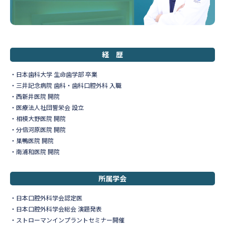
経 歴
日本歯科大学 生命歯学部 卒業
三井記念病院 歯科・歯科口腔外科 入職
西新井医院 開院
医療法人社団誓栄会 設立
相模大野医院 開院
分倍河原医院 開院
巣鴨医院 開院
南浦和医院 開院
所属学会
日本口腔外科学会
認定医
日本口腔外科学会総会 演題発表
ストローマンインプラントセミナー開催