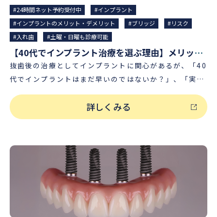
#24時間ネット予約受付中
#インプラント
#インプラントのメリット・デメリット
#ブリッジ
#リスク
#入れ歯
#土曜・日曜も診療可能
【40代でインプラント治療を選ぶ理由】メリットやリスク、入れ歯・ブリッジとの違いを解説
抜歯後の治療としてインプラントに関心があるが、「40
代でインプラントはまだ早いのではないか？」、「実際
のところどれくらい持つのか不安」とお悩みの方もいら
詳しくみる
っしゃるかと思います。 そこで今回の記事では、インプ
ラントを40代で入れている方の割合や、40代でインプ
ラント治療を選ぶメリットやリスク、入れ歯・ブリッジ
との違いについて解説いたします。 40代でインプラン
ト治療を選ぶ人はいる？ 実際のところ、失った歯を補う
治療方法として40代でインプラント治療を選ぶ方はいま
す。 40代で抜歯となりショックを受けられながらも、
「インプラントを含め自分に合った治療を知りたい・受
けたい」と歯科医院へ相談に来られる方は少なくありま