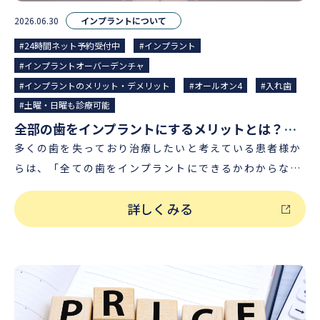
せん。 40代でインプラント治療を受ける人の割合 厚生
2026.06.30
インプラントについて
労働省の歯科疾患についての調査によると、インプラン
#24時間ネット予約受付中
#インプラント
トを40代で装着している人の割合は3.9%と報告されて
#インプラントオーバーデンチャ
います。 同調査ではブリッジが24.4%、部分入れ歯は
#インプラントのメリット・デメリット
#オールオン4
#入れ歯
2.1%となっており、40代でインプラントを入れること
#土曜・日曜も診療可能
は歯を失った若い方にとって、以前より身近な治療の選
全部の歯をインプラントにするメリットとは？総入れ歯との違いも解説
択肢となっていることが分かります。 参照資料：「令和
多くの歯を失っており治療したいと考えている患者様か
６年歯科疾患実態調査」厚生労働省 インプラントと入れ
らは、「全ての歯をインプラントにできるかわからな
歯・ブリッジとの違い 抜歯後の歯を補う治療法として、
い」、「できたとしても費用が高額であることが予想さ
主にインプラント、ブリッジ、入れ歯（義歯）がありま
詳しくみる
れて不安...」という声もよく聞かれます。 また、「オー
す。 1）インプラント インプラント治療は、歯を失った
ルオン4（オールオンフォー）」と呼ばれる治療法を知
箇所に外科的な手術で人工歯根を埋入することで、歯の
らないという方も少なくありません。 そこで今回の記事
見た目と機能の回復をはかる治療法です。 入れ歯やブリ
では、「全部の歯を治療する方法（オールオン4・総入
ッジよりも耐久年数が長いことに加え、インプラントは
れ歯・インプラントオーバーデンチャー）」について解
健康な歯を削る必要がないのも特徴です。 また、入れ歯
説いたします。 あわせて、インプラントまたは総入れ歯
やブリッジに比べ、インプラントはより「自然な見た