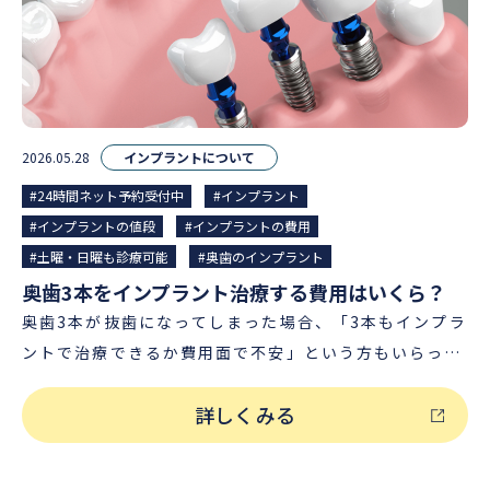
種類には、大きく分けて「総入れ歯」と「部分入れ歯」
92%、インプラントは99%となっています。 ブリッ
を治療する際、近年では治療の選択肢が広がっており、
の２種類があります。 総入れ歯は上下いずれかの歯をす
ジ、入れ歯、インプラントを検討する際には、治療で期
それぞれ特徴や費用が異なります。ここでは、代表的な
べて失ったときに装着する入れ歯です。床（しょう）と
待できるメリット・デメリットをよく理解したうえで、
3つの治療方法の比較について解説します。 １）1本ず
呼ばれるピンク色をした土台に人工歯が並んでおり、口
ご自身の残っている歯やお口の状態、そして将来的な見
つインプラントを入れた場合 通常のインプラント治療
の中にはめる形で装着します。 3）インプラントオーバ
通しなども踏まえて歯科医師とよく相談して選択するこ
(10本分)の費用相場 ・ 320万円～550万円程度 ※片顎
2026.05.28
インプラントについて
ーデンチャー インプラントオーバーデンチャーとは、イ
とが大切です。 40代でインプラント治療するメリット
あたり（上顎または下顎全部の場合の費用相場） 一般的
ンプラント（人工歯根）と入れ歯（義歯）を組み合わせ
#24時間ネット予約受付中
#インプラント
40代でインプラント治療をするメリットは、主に下記3
なインプラント治療の費用相場は、人工歯も含めると1
た治療方法のことです。「インプラント義歯」とも呼ば
#インプラントの値段
#インプラントの費用
つが挙げられます。 メリット１）長期にわたって使用が
本あたり32万円～55万円程度となります。通常のイン
れます。 歯を失った箇所に、片顎（上顎または下顎）
#土曜・日曜も診療可能
#奥歯のインプラント
見込める安心感 インプラントは自分の歯のように手入れ
プラントの場合、基本として１つの歯に対し１本ずつイ
２〜６本のインプラントを埋入し、その上にアタッチメ
奥歯3本をインプラント治療する費用はいくら？
ができ、適切なメンテナンスを継続すれば長期にわたり
ンプラントを埋入するため、失った歯が多い人は１０本
ントというパーツと入れ歯を取り付けて使用します。 イ
奥歯3本が抜歯になってしまった場合、「3本もインプラ
安定して使い続けることができます。 その長期的な予後
以上のインプラントを入れる必要があります。その分、
ンプラントを固定源とすることで安定性を高め、通常の
ントで治療できるか費用面で不安」という方もいらっし
から、インプラントは40代を含む幅広い世代の方にとっ
患者様の費用負担が大きくなってしまうことが難点でし
入れ歯でよく聞かれるような「噛みにくい・外れやす
ゃるかと思います。 また、「インプラント以外に、納得
て歯を補う治療の選択肢の一つとなっています。 メリッ
た。 そこで開発されたのが、次にご紹介する「オールオ
い・痛い」などの問題の解消が期待できます。 ＞＞それ
詳しくみる
できる補綴方法(修復物による歯科治療法)があれば選択
ト２）通院回数も少なく歯の問題を解消できる 特に40
ン4（オールオンフォー）」という治療法です。通常の
ぞれの費用相場については、こちらの記事で詳しく解説
したい」という方もおられます。 そこで今回の記事で
代くらいになると仕事、家庭、プライベートの面で時間
インプラント10本の治療と比較した場合、オールオン４
しています。 全部の歯をインプラントにするといくらか
は、「インプラントで奥歯3本を治療する費用や内訳」
に余裕がないケースが少なくありません。 忙しい方は頻
治療であれば、総額50万円〜100万円以上の費用を抑え