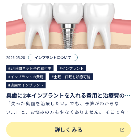
かる？ 全部の歯をインプラントにするメリット インプ
とあわせて、より費用を安く抑えられる「3本連結イン
繁に何度も歯科医院に通院するのが難しく、なるべく通
ることが可能です。 ２）オールオン4（オールオンフォ
ラントで全部の歯を治療する場合、他の治療法と比べて
プラント」について解説いたします。 奥歯3本のインプ
院回数を少なく・短期間のうちに治療を終わらせたいと
ー）の場合 オールオン４の費用相場 ・200万円〜400
以下のようなメリットが挙げられます。 メリット１）天
ラント治療にかかる費用相場と内訳 インプラントで奥歯
いう理由から、インプラントを選択される方もいらっし
万円程度 ※片顎あたりの費用相場（上顎または下顎全部
然歯に近い咬み心地を得られる インプラント（人工歯
3本を治療する費用相場は、90万円〜150万円程度で
ゃいます。 メリット３）自然で美しい見た目を保ちやす
の場合） オールオン４（All-on-4、オールオンフォ
根）は生体親和性の高いチタンでできているので、埋入
す。奥歯1本あたり30万円〜50万円程度が目安となりま
い 入れ歯やブリッジと比べ、インプラントはより自然な
ー、オール・オン・フォー）とは、片顎全部の歯に対し
後は顎の骨としっかり結合します。 そのため硬いもので
す。 奥歯3本をインプラント治療する費用の主な内訳 基
見た目に仕上げることができるため、印象を大切にされ
て４本のインプラント体（人工歯根）のみで固定できる
も咬みやすくなり、自分の歯に近い感覚で食べたいもの
本的に初診料や検査はインプラントが何本でも変わりま
2026.05.28
インプラントについて
る方にとって大きなメリットになります。 また、インプ
インプラント治療法の一種です。これにより、全ての歯
を安心して食べられることが期待できます。 メリット
せんが、インプラント手術費用や上部構造（最終の被せ
ラントであれば食事をした際にあごの骨全体に刺激が届
を失っているケースでも、通常のインプラントよりも治
#24時間ネット予約受付中
#インプラント
２）仕上がりが自然で美しい 天然歯に近い透明感と強度
物）は本数によって費用がかかります。 検査・診断料
くため顎の骨の減少を防ぐことができます。その結果、
療にかかる費用や期間、お身体への負担を軽減すること
#インプラントの費用
#土曜・日曜も診療可能
を持つセラミックやジルコニア製の人工歯を用いること
1.5万円～6万円 インプラントの埋入手術費用(インプラ
入れ歯などでよく聞かれる“口元のシワやたるみ”につな
ができます。 加えて、オールオン４は骨の厚みのある部
#奥歯のインプラント
で、美しく自然な見た目が手に入ります。近くで見られ
ント3本分の値段) 30万円～180万円 上部構造の費用(イ
がる状態を避けることにもなるため、「若々しい見た目
分を選んでインプラントを埋入できるため、基本的に骨
奥歯に2本インプラントを入れる費用と治療費の負担を抑える方法
ても、治療したことがほとんどわかりません。 メリット
ンプラント3本分の値段) 15万円～60万円 また、使用す
を保ちたい」という40代の方にもインプラント治療はお
の移植等も必要ありません。あごの骨が薄い（痩せてい
「失った奥歯を治療したい。でも、予算がわからな
３）入れ歯と比べて違和感が少ない インプラントは、入
るインプラントのメーカーや、医院の設備、歯科医師の
すすめです。 40代でインプラント治療するデメリッ
る）方も骨移植に伴う費用がかからないので、オールオ
い...」と、お悩みの方も少なくありません。 そこで今回
れ歯とは異なり固定式のため取り外す必要がありませ
経験などによってインプラントの費用（値段）は大きく
ト・リスク 40代でインプラント治療をするデメリット
ン４は通常のインプラント治療と比べて治療費の総額を
の記事では、インプラントで奥歯2本を治療した場合に
ん。また、入れ歯の悩みとしてよく聞かれる、食べ物が
変動することがあります。 ︎別途オプション費用がかか
は、主に下記2つが挙げられます。 デメリット１）保険
抑えることができるのです。 オールオン４のメリットや
詳しくみる
かかる費用相場や内訳、メリットとデメリット、またイ
装置の間にはさまって痛むといったトラブルもなく、違
ることも そのほか、睡眠無痛インプラント治療（静脈内
適用外の自由診療（治療費が高額） インプラント治療
注意点などについては、以下の記事でも詳しく解説して