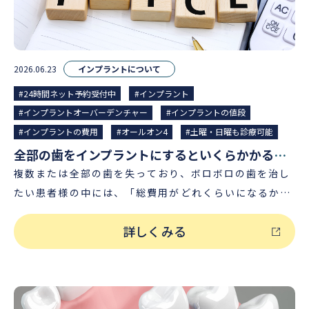
がおすすめな人（向いている人）の特徴についてもご紹
目」に仕上がり、自分の歯に近い快適な噛み心地を得ら
介いたします。 全部の歯を治療する方法【オールオン
れることが期待できます。 そうした特徴から、インプラ
4・総入れ歯・インプラントオーバーデンチャー】 1）
ントは「第二の永久歯」とも称され、半世紀以上にわた
オールオン４(オールオンフォー) オールオン４（All-
2026.06.23
インプラントについて
り国内外で研究・開発が進められている歯科治療となり
on-４、オールオンフォー、オール・オン・フォー）と
ます。 2）ブリッジ ブリッジとは、失った歯の両隣の歯
#24時間ネット予約受付中
#インプラント
は、片あご全て（上または下顎全部）の歯に対して最少
を削り、それを土台にして３本の歯が連結した人工歯を
#インプラントオーバーデンチャー
#インプラントの値段
４本のインプラント体（人工歯根）のみで、しっかりと
ブリッジ（橋）を架けるようにして設置する治療法で
#インプラントの費用
#オールオン4
#土曜・日曜も診療可能
固定できるインプラント治療法です。 主に「インプラン
す。 3）入れ歯 入れ歯とは、失った自身の歯に代わる人
全部の歯をインプラントにするといくらかかる？内訳と費用負担の軽減方法を解説
トを入れる本数が多い方」や、「現在総入れ歯を使われ
工の歯のことで「義歯（ぎし）」とも呼ばれる装置で
複数または全部の歯を失っており、ボロボロの歯を治し
ている方」、「あごの骨がやせている方」などにおすす
す。入れ歯の種類には、大きく分けて総入れ歯と部分入
たい患者様の中には、「総費用がどれくらいになるかが
めする治療法となります。 ※精密な診査診断の上、患者
れ歯の２種類があります。 ブリッジ、入れ歯、インプラ
わからず不安。」という方もいらっしゃるかと思いま
様のあごの骨の状態によっては長期的な安定性を考慮し
ントの耐久年数（平均寿命） これら治療法の6年残存率
詳しくみる
す。 そこで今回の記事では、「全部の歯をインプラント
てインプラントの本数を多くすること（6本：オールオ
は、入れ歯が33.3%、ブリッジが77.4%、インプラン
にする際にかかる費用や内訳」とあわせて、インプラン
ン6）が必要なケースもあります。 2）入れ歯（義歯）
トが94.7%とされています（日本補綴歯科学会発表のデ
ト治療費が高額になる理由、費用負担を軽減する方法に
治療 入れ歯とは、失った自身の歯に代わる人工の歯のこ
ータより）。 また、歯が抜けた部分の前後に残っている
ついて解説いたします。 全部の歯をインプラントにする
とで「義歯（ぎし）」とも呼ばれる装置です。入れ歯の
歯の10年生存率は、部分入れ歯は56%、ブリッジでは
際にかかる費用（全部・総額） インプラントで全部の歯